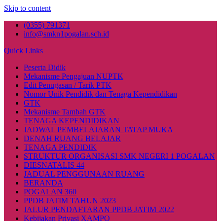
Skip to content
(0355) 791371
info@smkn1pogalan.sch.id
Quick Links
Peserta Didik
Mekanisme Pengajuan NUPTK
Edit Penugasan / Tarik PTK
Nomor Unik Pendidik dan Tenaga Kependidikan
GTK
Mekanisme Tambah GTK
TENAGA KEPENDIDIKAN
JADWAL PEMBELAJARAN TATAP MUKA
DENAH RUANG BELAJAR
TENAGA PENDIDIK
STRUKTUR ORGANISASI SMK NEGERI 1 POGALAN
DIESNATALIS 44
JADUAL PENGGUNAAN RUANG
BERANDA
POGALAN 360
PPDB JATIM TAHUN 2023
JALUR PENDAFTARAN PPDB JATIM 2022
Kebijakan Privasi XAMPO