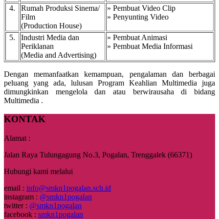
4.
Rumah Produksi Sinema/
» Pembuat Video Clip
Film
» Penyunting Video
(Production House)
5.
Industri Media dan
» Pembuat Animasi
Periklanan
» Pembuat Media Informasi
(Media and Advertising)
Dengan memanfaatkan kemampuan, pengalaman dan berbagai
peluang yang ada, lulusan Program Keahlian Multimedia juga
dimungkinkan mengelola dan atau berwirausaha di bidang
Multimedia .
KONTAK
Alamat :
Jalan Raya Tulungagung No.3, Pogalan, Trenggalek (66371)
Hubungi kami melalui
email :
info@smkn1pogalan.sch.id
instagram :
@smkn1pogalan
twitter :
@smkn1pogalan
facebook :
smkn1pogalan