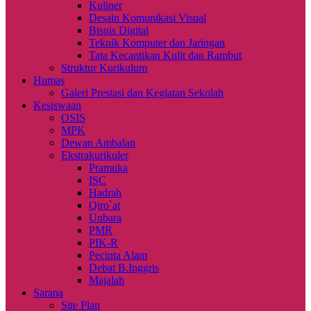
Kuliner
Desain Komunikasi Visual
Bisnis Digital
Teknik Komputer dan Jaringan
Tata Kecantikan Kulit dan Rambut
Struktur Kurikulum
Humas
Galeri Prestasi dan Kegiatan Sekolah
Kesiswaan
OSIS
MPK
Dewan Ambalan
Ekstrakurikuler
Pramuka
ISC
Hadrah
Qiro`at
Unbara
PMR
PIK-R
Pecinta Alam
Debat B.Inggris
Majalah
Sarana
Site Plan