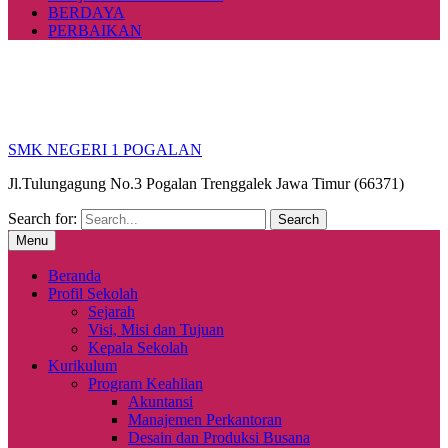
BERDAYA
PERBAIKAN
SMK NEGERI 1 POGALAN
Jl.Tulungagung No.3 Pogalan Trenggalek Jawa Timur (66371)
Search for:
Menu
Beranda
Profil Sekolah
Sejarah
Visi, Misi dan Tujuan
Kepala Sekolah
Kurikulum
Program Keahlian
Akuntansi
Manajemen Perkantoran
Desain dan Produksi Busana