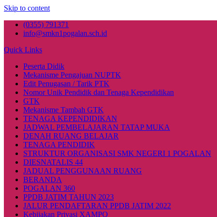
Skip to content
(0355) 791371
info@smkn1pogalan.sch.id
Quick Links
Peserta Didik
Mekanisme Pengajuan NUPTK
Edit Penugasan / Tarik PTK
Nomor Unik Pendidik dan Tenaga Kependidikan
GTK
Mekanisme Tambah GTK
TENAGA KEPENDIDIKAN
JADWAL PEMBELAJARAN TATAP MUKA
DENAH RUANG BELAJAR
TENAGA PENDIDIK
STRUKTUR ORGANISASI SMK NEGERI 1 POGALAN
DIESNATALIS 44
JADUAL PENGGUNAAN RUANG
BERANDA
POGALAN 360
PPDB JATIM TAHUN 2023
JALUR PENDAFTARAN PPDB JATIM 2022
Kebijakan Privasi XAMPO