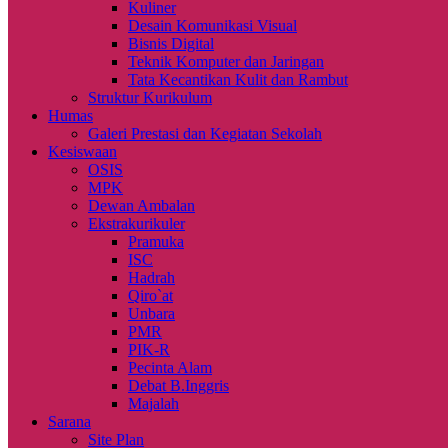
Kuliner
Desain Komunikasi Visual
Bisnis Digital
Teknik Komputer dan Jaringan
Tata Kecantikan Kulit dan Rambut
Struktur Kurikulum
Humas
Galeri Prestasi dan Kegiatan Sekolah
Kesiswaan
OSIS
MPK
Dewan Ambalan
Ekstrakurikuler
Pramuka
ISC
Hadrah
Qiro`at
Unbara
PMR
PIK-R
Pecinta Alam
Debat B.Inggris
Majalah
Sarana
Site Plan