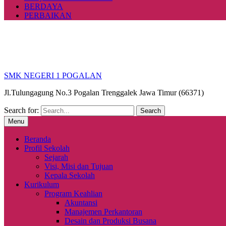
BERDAYA
PERBAIKAN
SMK NEGERI 1 POGALAN
Jl.Tulungagung No.3 Pogalan Trenggalek Jawa Timur (66371)
Search for:
Menu
Beranda
Profil Sekolah
Sejarah
Visi, Misi dan Tujuan
Kepala Sekolah
Kurikulum
Program Keahlian
Akuntansi
Manajemen Perkantoran
Desain dan Produksi Busana