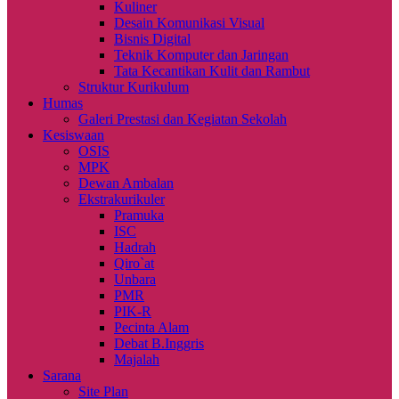
Kuliner
Desain Komunikasi Visual
Bisnis Digital
Teknik Komputer dan Jaringan
Tata Kecantikan Kulit dan Rambut
Struktur Kurikulum
Humas
Galeri Prestasi dan Kegiatan Sekolah
Kesiswaan
OSIS
MPK
Dewan Ambalan
Ekstrakurikuler
Pramuka
ISC
Hadrah
Qiro`at
Unbara
PMR
PIK-R
Pecinta Alam
Debat B.Inggris
Majalah
Sarana
Site Plan