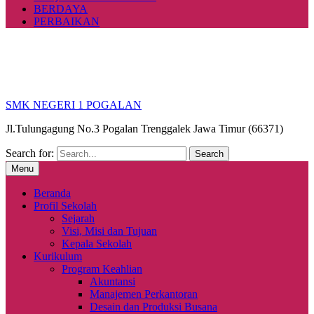
BERDAYA
PERBAIKAN
SMK NEGERI 1 POGALAN
Jl.Tulungagung No.3 Pogalan Trenggalek Jawa Timur (66371)
Search for:
Menu
Beranda
Profil Sekolah
Sejarah
Visi, Misi dan Tujuan
Kepala Sekolah
Kurikulum
Program Keahlian
Akuntansi
Manajemen Perkantoran
Desain dan Produksi Busana