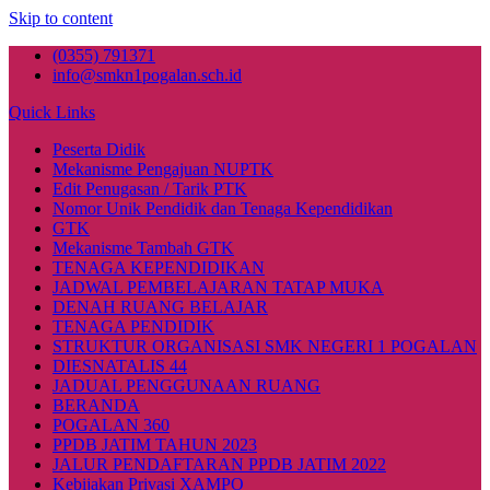
Skip to content
(0355) 791371
info@smkn1pogalan.sch.id
Quick Links
Peserta Didik
Mekanisme Pengajuan NUPTK
Edit Penugasan / Tarik PTK
Nomor Unik Pendidik dan Tenaga Kependidikan
GTK
Mekanisme Tambah GTK
TENAGA KEPENDIDIKAN
JADWAL PEMBELAJARAN TATAP MUKA
DENAH RUANG BELAJAR
TENAGA PENDIDIK
STRUKTUR ORGANISASI SMK NEGERI 1 POGALAN
DIESNATALIS 44
JADUAL PENGGUNAAN RUANG
BERANDA
POGALAN 360
PPDB JATIM TAHUN 2023
JALUR PENDAFTARAN PPDB JATIM 2022
Kebijakan Privasi XAMPO