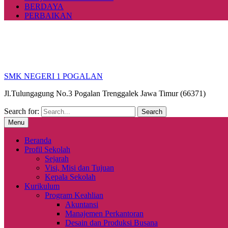
BERDAYA
PERBAIKAN
SMK NEGERI 1 POGALAN
Jl.Tulungagung No.3 Pogalan Trenggalek Jawa Timur (66371)
Search for:
Menu
Beranda
Profil Sekolah
Sejarah
Visi, Misi dan Tujuan
Kepala Sekolah
Kurikulum
Program Keahlian
Akuntansi
Manajemen Perkantoran
Desain dan Produksi Busana