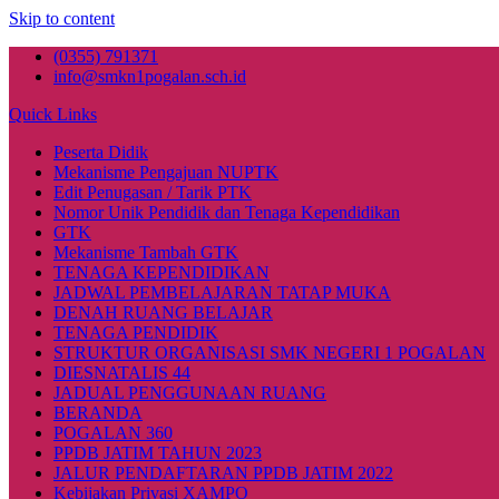
Skip to content
(0355) 791371
info@smkn1pogalan.sch.id
Quick Links
Peserta Didik
Mekanisme Pengajuan NUPTK
Edit Penugasan / Tarik PTK
Nomor Unik Pendidik dan Tenaga Kependidikan
GTK
Mekanisme Tambah GTK
TENAGA KEPENDIDIKAN
JADWAL PEMBELAJARAN TATAP MUKA
DENAH RUANG BELAJAR
TENAGA PENDIDIK
STRUKTUR ORGANISASI SMK NEGERI 1 POGALAN
DIESNATALIS 44
JADUAL PENGGUNAAN RUANG
BERANDA
POGALAN 360
PPDB JATIM TAHUN 2023
JALUR PENDAFTARAN PPDB JATIM 2022
Kebijakan Privasi XAMPO