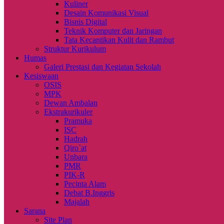
Kuliner
Desain Komunikasi Visual
Bisnis Digital
Teknik Komputer dan Jaringan
Tata Kecantikan Kulit dan Rambut
Struktur Kurikulum
Humas
Galeri Prestasi dan Kegiatan Sekolah
Kesiswaan
OSIS
MPK
Dewan Ambalan
Ekstrakurikuler
Pramuka
ISC
Hadrah
Qiro`at
Unbara
PMR
PIK-R
Pecinta Alam
Debat B.Inggris
Majalah
Sarana
Site Plan