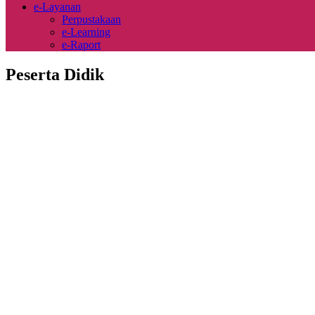
e-Layanan
Perpustakaan
e-Learning
e-Raport
Peserta Didik