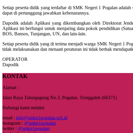
Setiap peserta didik yang terdaftar di SMK Negeri 1 Pogalan adalah
dapat di pertanggung jawabkan kebenarannya.
Dapodik adalah Aplikasi yang dikembangkan oleh Direktorat Jend
Aplikasi ini berfungsi untuk menjaring data pokok pendidikan (Sat
BOS, Bansos, Tunjangan, UN, dan lain-lain.
Setiap peserta didik yang di terima menjadi warga SMK Negeri 1 Po
tidak melaksanakan dan menaati peraturan ini tidak berhak mendapa
OPERATOR
Dapodik
KONTAK
Alamat :
Jalan Raya Tulungagung No.3, Pogalan, Trenggalek (66371)
Hubungi kami melalui
email :
info@smkn1pogalan.sch.id
instagram :
@smkn1pogalan
twitter :
@smkn1pogalan