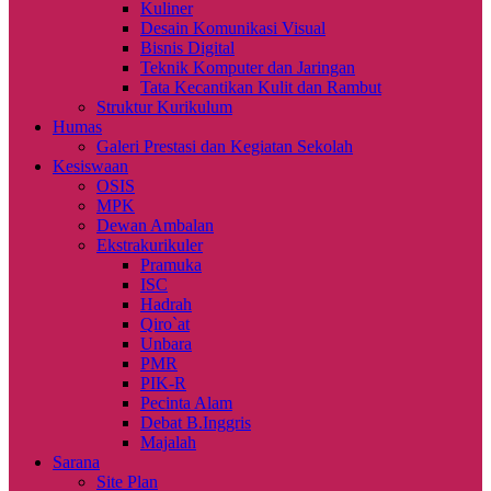
Kuliner
Desain Komunikasi Visual
Bisnis Digital
Teknik Komputer dan Jaringan
Tata Kecantikan Kulit dan Rambut
Struktur Kurikulum
Humas
Galeri Prestasi dan Kegiatan Sekolah
Kesiswaan
OSIS
MPK
Dewan Ambalan
Ekstrakurikuler
Pramuka
ISC
Hadrah
Qiro`at
Unbara
PMR
PIK-R
Pecinta Alam
Debat B.Inggris
Majalah
Sarana
Site Plan