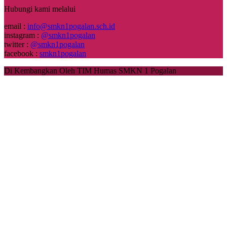
Hubungi kami melalui
email :
info@smkn1pogalan.sch.id
instagram :
@smkn1pogalan
twitter :
@smkn1pogalan
facebook :
smkn1pogalan
Di Kembangkan Oleh TIM Humas SMKN 1 Pogalan