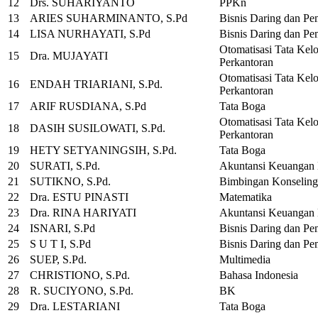
12
Drs. SUHARIYANTO
PPKn
13
ARIES SUHARMINANTO, S.Pd
Bisnis Daring dan Pe
14
LISA NURHAYATI, S.Pd
Bisnis Daring dan Pe
Otomatisasi Tata Kelo
15
Dra. MUJAYATI
Perkantoran
Otomatisasi Tata Kelo
16
ENDAH TRIARIANI, S.Pd.
Perkantoran
17
ARIF RUSDIANA, S.Pd
Tata Boga
Otomatisasi Tata Kelo
18
DASIH SUSILOWATI, S.Pd.
Perkantoran
19
HETY SETYANINGSIH, S.Pd.
Tata Boga
20
SURATI, S.Pd.
Akuntansi Keuangan
21
SUTIKNO, S.Pd.
Bimbingan Konseling
22
Dra. ESTU PINASTI
Matematika
23
Dra. RINA HARIYATI
Akuntansi Keuangan
24
ISNARI, S.Pd
Bisnis Daring dan Pe
25
S U T I, S.Pd
Bisnis Daring dan Pe
26
SUEP, S.Pd.
Multimedia
27
CHRISTIONO, S.Pd.
Bahasa Indonesia
28
R. SUCIYONO, S.Pd.
BK
29
Dra. LESTARIANI
Tata Boga