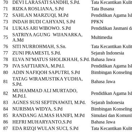
70
DEVI LARASATI SANDHI, S.Pd.
Tata Kecantikan Kuli
71
RIZKA ROSLIANA, S.Pd
Tata Busana
72
SAHLAN MARZUQI, M.Pd
Pendidikan Agama Is
73
INDAH BUDI CAHYANI, S.Pd
PPKN
74
LUKAS ARI WIBOWO. S.Pd
Pendidikan Jasmani d
SATRIYA AGUNG WIJANARKA,
75
Multimedia
A.Md
76
SITI NURROHMAH, S.Sn.
Tata Kecantikan Kuli
77
ZUNI PRAMESTI, S.Pd.
Sejarah Indonesia
78
ELVA NI’MATUS SHOLIKHAH, S.Pd.
Bahasa Jawa
79
IVA SAFTIARNA, M.Pd.I.
Pendidikan Agama Is
80
ADIN NAFIQOH SAPUTRI, S.Pd
Bimbingan Konseling
TATAG WIRAMUSTIKA YUDHA,
81
Bahasa Jawa
S.Pd.
MUHAMMAD ALI MURTADO,
82
Pendidikan Agama Is
M.Pd.I.
83
AGNES SUSI SEPTINAWATI, M.Pd.
Sejarah Indonesia
84
NURISMA WIDYA, S.Pd
Bimbingan Konseling
85
RANDANG ALMAS HANIFI, M.Pd
Simulasi dan Komunik
86
HEFRI MUHARYANTO,S.Pd
Bahasa Jawa
87
EDA RIZQI WULAN SUCI, S.Pd
Tata Kecantikan Kuli