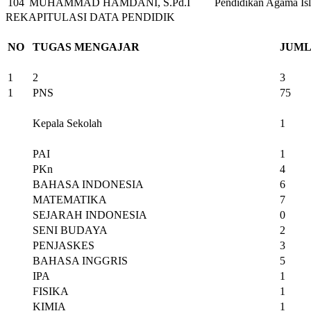
104
MUHAMMAD HAMDANI, S.Pd.I
Pendidikan Agama Is
REKAPITULASI DATA PENDIDIK
NO
TUGAS MENGAJAR
JUM
1
2
3
1
PNS
75
Kepala Sekolah
1
PAI
1
PKn
4
BAHASA INDONESIA
6
MATEMATIKA
7
SEJARAH INDONESIA
0
SENI BUDAYA
2
PENJASKES
3
BAHASA INGGRIS
5
IPA
1
FISIKA
1
KIMIA
1