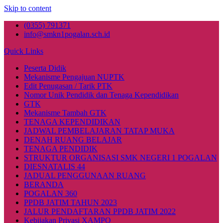
Skip to content
(0355) 791371
info@smkn1pogalan.sch.id
Quick Links
Peserta Didik
Mekanisme Pengajuan NUPTK
Edit Penugasan / Tarik PTK
Nomor Unik Pendidik dan Tenaga Kependidikan
GTK
Mekanisme Tambah GTK
TENAGA KEPENDIDIKAN
JADWAL PEMBELAJARAN TATAP MUKA
DENAH RUANG BELAJAR
TENAGA PENDIDIK
STRUKTUR ORGANISASI SMK NEGERI 1 POGALAN
DIESNATALIS 44
JADUAL PENGGUNAAN RUANG
BERANDA
POGALAN 360
PPDB JATIM TAHUN 2023
JALUR PENDAFTARAN PPDB JATIM 2022
Kebijakan Privasi XAMPO