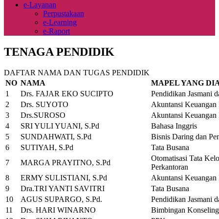
e-Layanan
Perpustakaan
e-Learning
e-Raport
TENAGA PENDIDIK
DAFTAR NAMA DAN TUGAS PENDIDIK
NO
NAMA
MAPEL YANG DI
1
Drs. FAJAR EKO SUCIPTO
Pendidikan Jasmani d
2
Drs. SUYOTO
Akuntansi Keuangan
3
Drs.SUROSO
Akuntansi Keuangan
4
SRI YULI YUANI, S.Pd
Bahasa Inggris
5
SUNDAHWATI, S.Pd
Bisnis Daring dan Pe
6
SUTIYAH, S.Pd
Tata Busana
Otomatisasi Tata Kelo
7
MARGA PRAYITNO, S.Pd
Perkantoran
8
ERMY SULISTIANI, S.Pd
Akuntansi Keuangan
9
Dra.TRI YANTI SAVITRI
Tata Busana
10
AGUS SUPARGO, S.Pd.
Pendidikan Jasmani d
11
Drs. HARI WINARNO
Bimbingan Konseling