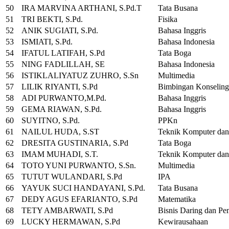
50
IRA MARVINA ARTHANI, S.Pd.T
Tata Busana
51
TRI BEKTI, S.Pd.
Fisika
52
ANIK SUGIATI, S.Pd.
Bahasa Inggris
53
ISMIATI, S.Pd.
Bahasa Indonesia
54
IFATUL LATIFAH, S.Pd
Tata Boga
55
NING FADLILLAH, SE
Bahasa Indonesia
56
ISTIKLALIYATUZ ZUHRO, S.Sn
Multimedia
57
LILIK RIYANTI, S.Pd
Bimbingan Konseling
58
ADI PURWANTO,M.Pd.
Bahasa Inggris
59
GEMA RIAWAN, S.Pd.
Bahasa Inggris
60
SUYITNO, S.Pd.
PPKn
61
NAILUL HUDA, S.ST
Teknik Komputer dan
62
DRESITA GUSTINARIA, S.Pd
Tata Boga
63
IMAM MUHADI, S.T.
Teknik Komputer dan
64
TOTO YUNI PURWANTO, S.Sn.
Multimedia
65
TUTUT WULANDARI, S.Pd
IPA
66
YAYUK SUCI HANDAYANI, S.Pd.
Tata Busana
67
DEDY AGUS EFARIANTO, S.Pd
Matematika
68
TETY AMBARWATI, S.Pd
Bisnis Daring dan Pe
69
LUCKY HERMAWAN, S.Pd
Kewirausahaan