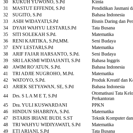
30
KUKUH YUWONO, S.Pd
Kimia
31
MASTUT EFFENDI, S.Pd
Pendidikan Jasmani d
32
SUGITO, S.Pd
Bahasa Indonesia
33
ASIH WIDAYATI,S.Pd
Bisnis Daring dan Pe
34
DYAH WAHYU LESTARI,S.Pd
Tata Busana
35
SITI SOLEKAH S.Pd.
Matematika
36
RENI KARTIKA, S.Pd,MM.
Seni Budaya
37
ENY LESTARI,S.Pd
Matematika
38
ARIF FAJAR HARSANTO, S.Pd.
Seni Budaya
39
SRI LAKSMI WIDJAJANTI, S.Pd
Bahasa Inggris
40
AWIM RO’ATUN, S.Pd.
Bahasa Indonesia
41
TRI ADJIE NUGROHO, M.Pd.
Matematika
42
WATOYO, S.Pd.
Produk Kreatif dan 
43
ARIEK SETYAWAN, SE, S.Pd
Bahasa Indonesia
Otomatisasi Tata Kelo
44
Drs. S L A M E T, S.Pd
Perkantoran
45
Dra. YULI KUSWARDANI
PPKN
46
HINDUN SHABRIYA, S.Pd.
Matematika
47
ISTARIS IRIANE BUDI. S.ST
Teknik Komputer dan
48
TRI WAHYU WIDIYAWATI, S.Pd
Matematika
49
ETI ARIANI, S.Pd
Tata Busana