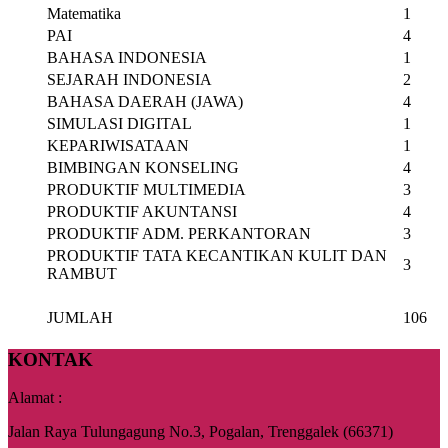
Matematika
1
PAI
4
BAHASA INDONESIA
1
SEJARAH INDONESIA
2
BAHASA DAERAH (JAWA)
4
SIMULASI DIGITAL
1
KEPARIWISATAAN
1
BIMBINGAN KONSELING
4
PRODUKTIF MULTIMEDIA
3
PRODUKTIF AKUNTANSI
4
PRODUKTIF ADM. PERKANTORAN
3
PRODUKTIF TATA KECANTIKAN KULIT DAN
3
RAMBUT
JUMLAH
106
KONTAK
Alamat :
Jalan Raya Tulungagung No.3, Pogalan, Trenggalek (66371)