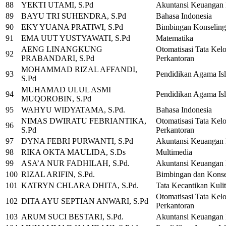
88
YEKTI UTAMI, S.Pd
Akuntansi Keuangan
89
BAYU TRI SUHENDRA, S.Pd
Bahasa Indonesia
90
EKY YUANA PRATIWI, S.Pd
Bimbingan Konseling
91
EMA UUT YUSTYAWATI, S.Pd
Matematika
AENG LINANGKUNG
Otomatisasi Tata Kelo
92
PRABANDARI, S.Pd
Perkantoran
MOHAMMAD RIZAL AFFANDI,
93
Pendidikan Agama Is
S.Pd
MUHAMAD ULUL ASMI
94
Pendidikan Agama Is
MUQOROBIN, S.Pd
95
WAHYU WIDYATAMA, S.Pd.
Bahasa Indonesia
NIMAS DWIRATU FEBRIANTIKA,
Otomatisasi Tata Kelo
96
S.Pd
Perkantoran
97
DYNA FEBRI PURWANTI, S.Pd
Akuntansi Keuangan
98
RIKA OKTA MAULIDA, S.Ds
Multimedia
99
ASA’A NUR FADHILAH, S.Pd.
Akuntansi Keuangan
100
RIZAL ARIFIN, S.Pd.
Bimbingan dan Konse
101
KATRYN CHLARA DHITA, S.Pd.
Tata Kecantikan Kuli
Otomatisasi Tata Kelo
102
DITA AYU SEPTIAN ANWARI, S.Pd
Perkantoran
103
ARUM SUCI BESTARI, S.Pd.
Akuntansi Keuangan