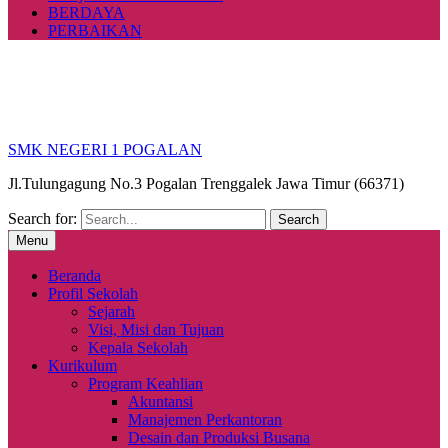
BERDAYA
PERBAIKAN
SMK NEGERI 1 POGALAN
Jl.Tulungagung No.3 Pogalan Trenggalek Jawa Timur (66371)
Search for:
Menu
Beranda
Profil Sekolah
Sejarah
Visi, Misi dan Tujuan
Kepala Sekolah
Kurikulum
Program Keahlian
Akuntansi
Manajemen Perkantoran
Desain dan Produksi Busana