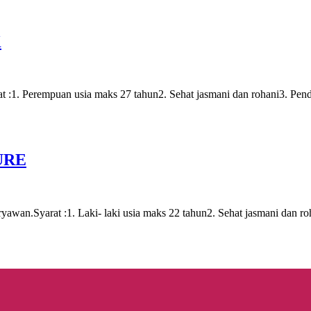
K
at :1. Perempuan usia maks 27 tahun2. Sehat jasmani dan rohani3. Pen
URE
yawan.Syarat :1. Laki- laki usia maks 22 tahun2. Sehat jasmani dan ro