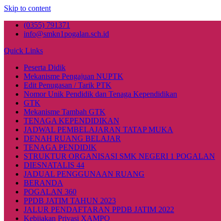
Skip to content
(0355) 791371
info@smkn1pogalan.sch.id
Quick Links
Peserta Didik
Mekanisme Pengajuan NUPTK
Edit Penugasan / Tarik PTK
Nomor Unik Pendidik dan Tenaga Kependidikan
GTK
Mekanisme Tambah GTK
TENAGA KEPENDIDIKAN
JADWAL PEMBELAJARAN TATAP MUKA
DENAH RUANG BELAJAR
TENAGA PENDIDIK
STRUKTUR ORGANISASI SMK NEGERI 1 POGALAN
DIESNATALIS 44
JADUAL PENGGUNAAN RUANG
BERANDA
POGALAN 360
PPDB JATIM TAHUN 2023
JALUR PENDAFTARAN PPDB JATIM 2022
Kebijakan Privasi XAMPO