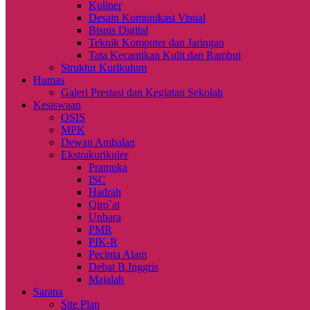
Kuliner
Desain Komunikasi Visual
Bisnis Digital
Teknik Komputer dan Jaringan
Tata Kecantikan Kulit dan Rambut
Struktur Kurikulum
Humas
Galeri Prestasi dan Kegiatan Sekolah
Kesiswaan
OSIS
MPK
Dewan Ambalan
Ekstrakurikuler
Pramuka
ISC
Hadrah
Qiro`at
Unbara
PMR
PIK-R
Pecinta Alam
Debat B.Inggris
Majalah
Sarana
Site Plan