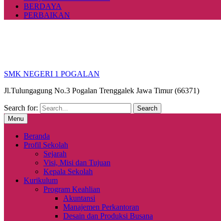
BERDAYA
PERBAIKAN
SMK NEGERI 1 POGALAN
Jl.Tulungagung No.3 Pogalan Trenggalek Jawa Timur (66371)
Search for:
Menu
Beranda
Profil Sekolah
Sejarah
Visi, Misi dan Tujuan
Kepala Sekolah
Kurikulum
Program Keahlian
Akuntansi
Manajemen Perkantoran
Desain dan Produksi Busana