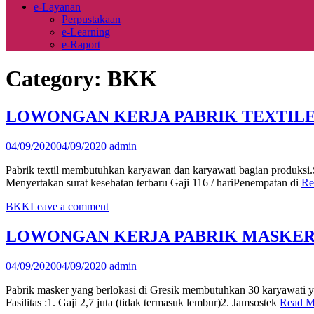
e-Layanan
Perpustakaan
e-Learning
e-Raport
Category:
BKK
LOWONGAN KERJA PABRIK TEXTIL
04/09/2020
04/09/2020
admin
Pabrik textil membutuhkan karyawan dan karyawati bagian produksi.
Menyertakan surat kesehatan terbaru Gaji 116 / hariPenempatan di
Re
BKK
Leave a comment
LOWONGAN KERJA PABRIK MASKE
04/09/2020
04/09/2020
admin
Pabrik masker yang berlokasi di Gresik membutuhkan 30 karyawati y
Fasilitas :1. Gaji 2,7 juta (tidak termasuk lembur)2. Jamsostek
Read 