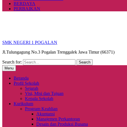
BERDAYA
PERBAIKAN
SMK NEGERI 1 POGALAN
Jl.Tulungagung No.3 Pogalan Trenggalek Jawa Timur (66371)
Search for:
Menu
Beranda
Profil Sekolah
Sejarah
Visi, Misi dan Tujuan
Kepala Sekolah
Kurikulum
Program Keahlian
Akuntansi
Manajemen Perkantoran
Desain dan Produksi Busana