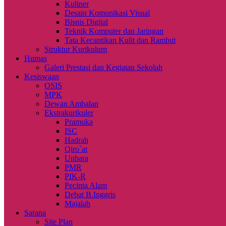
Kuliner
Desain Komunikasi Visual
Bisnis Digital
Teknik Komputer dan Jaringan
Tata Kecantikan Kulit dan Rambut
Struktur Kurikulum
Humas
Galeri Prestasi dan Kegiatan Sekolah
Kesiswaan
OSIS
MPK
Dewan Ambalan
Ekstrakurikuler
Pramuka
ISC
Hadrah
Qiro`at
Unbara
PMR
PIK-R
Pecinta Alam
Debat B.Inggris
Majalah
Sarana
Site Plan