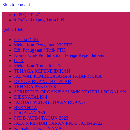
Skip to content
(0355) 791371
info@smkn1pogalan.sch.id
Quick Links
Peserta Didik
Mekanisme Pengajuan NUPTK
Edit Penugasan / Tarik PTK
Nomor Unik Pendidik dan Tenaga Kependidikan
GTK
Mekanisme Tambah GTK
TENAGA KEPENDIDIKAN
JADWAL PEMBELAJARAN TATAP MUKA
DENAH RUANG BELAJAR
TENAGA PENDIDIK
STRUKTUR ORGANISASI SMK NEGERI 1 POGALAN
DIESNATALIS 44
JADUAL PENGGUNAAN RUANG
BERANDA
POGALAN 360
PPDB JATIM TAHUN 2023
JALUR PENDAFTARAN PPDB JATIM 2022
Kebijakan Privasi XAMPO