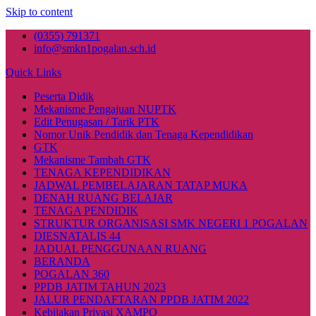
Skip to content
(0355) 791371
info@smkn1pogalan.sch.id
Quick Links
Peserta Didik
Mekanisme Pengajuan NUPTK
Edit Penugasan / Tarik PTK
Nomor Unik Pendidik dan Tenaga Kependidikan
GTK
Mekanisme Tambah GTK
TENAGA KEPENDIDIKAN
JADWAL PEMBELAJARAN TATAP MUKA
DENAH RUANG BELAJAR
TENAGA PENDIDIK
STRUKTUR ORGANISASI SMK NEGERI 1 POGALAN
DIESNATALIS 44
JADUAL PENGGUNAAN RUANG
BERANDA
POGALAN 360
PPDB JATIM TAHUN 2023
JALUR PENDAFTARAN PPDB JATIM 2022
Kebijakan Privasi XAMPO