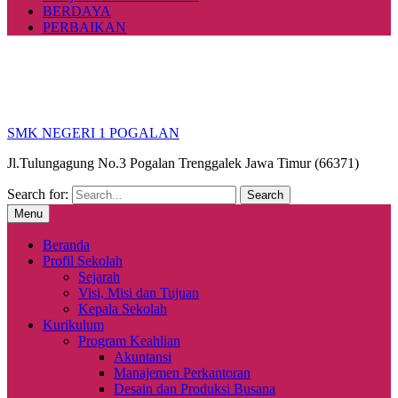
BERDAYA
PERBAIKAN
SMK NEGERI 1 POGALAN
Jl.Tulungagung No.3 Pogalan Trenggalek Jawa Timur (66371)
Search for:
Menu
Beranda
Profil Sekolah
Sejarah
Visi, Misi dan Tujuan
Kepala Sekolah
Kurikulum
Program Keahlian
Akuntansi
Manajemen Perkantoran
Desain dan Produksi Busana