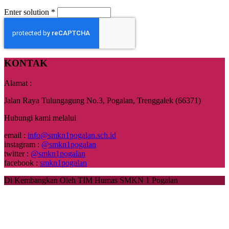
Enter solution
*
KONTAK
Alamat :
Jalan Raya Tulungagung No.3, Pogalan, Trenggalek (66371)
Hubungi kami melalui
email :
info@smkn1pogalan.sch.id
instagram :
@smkn1pogalan
twitter :
@smkn1pogalan
facebook :
smkn1pogalan
Di Kembangkan Oleh TIM Humas SMKN 1 Pogalan