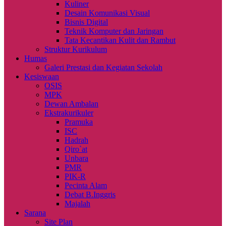
Kuliner
Desain Komunikasi Visual
Bisnis Digital
Teknik Komputer dan Jaringan
Tata Kecantikan Kulit dan Rambut
Struktur Kurikulum
Humas
Galeri Prestasi dan Kegiatan Sekolah
Kesiswaan
OSIS
MPK
Dewan Ambalan
Ekstrakurikuler
Pramuka
ISC
Hadrah
Qiro`at
Unbara
PMR
PIK-R
Pecinta Alam
Debat B.Inggris
Majalah
Sarana
Site Plan